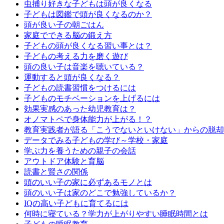
虫捕り好きな子どもは頭が良くなる
子どもは図鑑で頭が良くなるのか？
頭が良い子の朝ごはん
家庭でできる脳の鍛え方
子どもの頭が良くなる習い事とは？
子どもの考える力を磨く遊び
頭の良い子は音楽を聴いている？
運動すると頭が良くなる？
子どもの読書習慣をつけるには
子どものモチベーションを上げるには
効果実感のあった幼児教育は？
オノマトペで身体能力が上がる！？
教育実践者が語る「こうでないといけない」からの脱却
データでみる子どもの学び～学校・家庭
学ぶ力を養うための親子の会話
アウトドア体験と育脳
読書と賢さの関係
頭のいい子の家に必ずあるモノとは
頭のいい子は家のどこで勉強しているか？
IQの高い子どもに育てるには
何時に寝ている？学力が上がりやすい睡眠時間とは