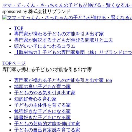
ママ・てっくん・さっちゃんの⼦どもが伸びる・賢くなるル
sponsored by 株式会社リブランド
TOP
専門家が携わる子どもの才能を引き出す家
専門家が解説する子どもが伸びる間取りと工夫
頭がいい子にまつわるコラム
【取材協力】子どもの専門家集団（株）リブランドにつ
TOPページ
専門家が携わる子どもの才能を引き出す家
専門家が携わる子どもの才能を引き出す家_top
地頭の良い子どもが育つ家
子どものやる気を引き出す家
知的好奇心を育む家
子どもの主体性を育てる家
勉強好きな子どもになる家
読書好きな子どもになる家
子どもの芸術的才能を伸ばす家
子どもの自己肯定感を育てる家