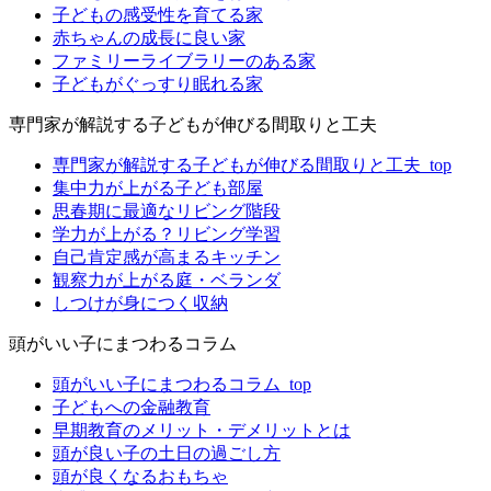
子どもの感受性を育てる家
赤ちゃんの成長に良い家
ファミリーライブラリーのある家
子どもがぐっすり眠れる家
専門家が解説する子どもが伸びる間取りと工夫
専門家が解説する子どもが伸びる間取りと工夫_top
集中力が上がる子ども部屋
思春期に最適なリビング階段
学力が上がる？リビング学習
自己肯定感が高まるキッチン
観察力が上がる庭・ベランダ
しつけが身につく収納
頭がいい子にまつわるコラム
頭がいい子にまつわるコラム_top
子どもへの金融教育
早期教育のメリット・デメリットとは
頭が良い子の土日の過ごし方
頭が良くなるおもちゃ