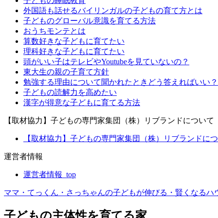
子どもの睡眠教育
外国語も話せるバイリンガルの子どもの育て方とは
子どものグローバル意識を育てる方法
おうちモンテとは
算数好きな子どもに育てたい
理科好きな子どもに育てたい
頭がいい子はテレビやYoutubeを見ていないの？
東大生の親の子育て方針
勉強する理由について聞かれたときどう答えればいい？
子どもの読解力を高めたい
漢字が得意な子どもに育てる方法
【取材協力】子どもの専門家集団（株）リブランドについて
【取材協力】子どもの専門家集団（株）リブランドについ
運営者情報
運営者情報_top
ママ・てっくん・さっちゃんの子どもが伸びる・賢くなるハ
子どもの主体性を育てる家