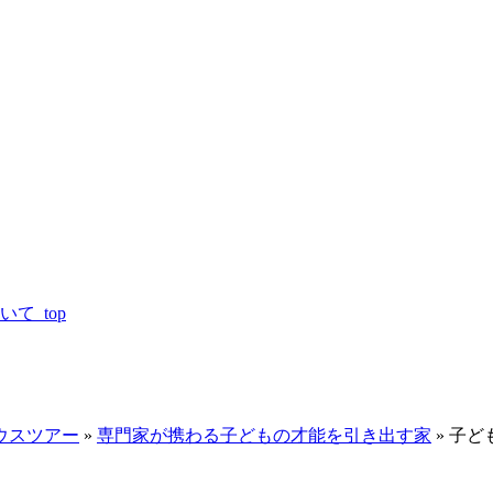
て_top
ウスツアー
»
専門家が携わる子どもの才能を引き出す家
»
子ど