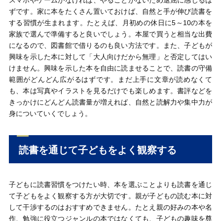
スマホやゲームがなければ、やることがないため退屈に感じるは
ずです。家に本をたくさん置いておけば、自然と手が伸び読書を
する習慣が生まれます。たとえば、月初めの休日に5～10の本を
家族で選んで準備すると良いでしょう。本屋で買うと相当な出費
になるので、図書館で借りるのも良い方法です。また、子どもが
興味を示した本に対して「大人向けだから無理」と否定してはい
けません。興味を示した本を自由に読ませることで、読書の守備
範囲がどんどん広がるはずです。まだ上手に文章が読めなくて
も、本は写真やイラストを見るだけでも楽しめます。書評などを
きっかけにどんどん読書量が増えれば、自然と読解力や集中力が
身についていくでしょう。
読書を通じて子どもをよく観察する
子どもに読書習慣をつけたい時、本を選ぶことよりも読書を通じ
て子どもをよく観察する方が大切です。親が子どもの読む本に対
して干渉するのはおすすめできません。たとえ親の好みの本や名
作、勉強に役立つジャンルの本ではなくても、子どもの趣味を尊